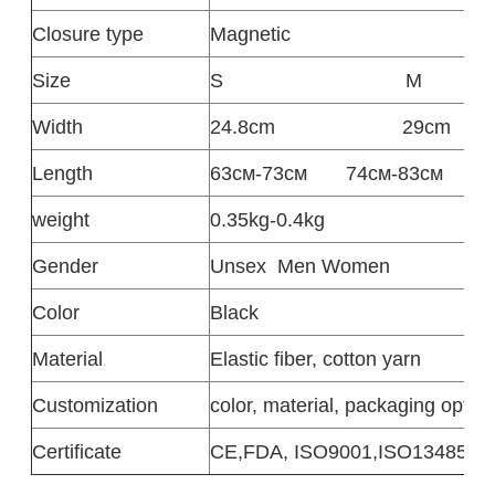
Closure type
Magnetic
Size
S
M
Width
24.8cm
29cm
Length
63см-73см
74см-83см
weight
0.35kg-0.4kg
Gender
Unsex
Men Women
Color
Black
Material
Elastic fiber, cotton yarn
Customization
color, material, packaging option
Certificate
CE,FDA, ISO9001,ISO13485