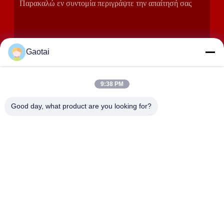
Gaotai
9:38 PM
ΥΠΟΒΟΛΉ
Good day, what product are you looking for?
ΔΙΕΎΘΥΝΣΗ
Πόλη Hengshui, επαρχία Hebei, επαρχία Anping, βιομηχανική
ζώνη Beidaliang
HEBEI ZHAOYANG MEDICAL INSTRUMENT
CO., LTD.