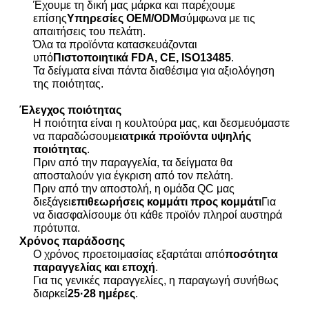
Έχουμε τη δική μας μάρκα και παρέχουμε
επίσης
Υπηρεσίες OEM/ODM
σύμφωνα με τις
απαιτήσεις του πελάτη.
Όλα τα προϊόντα κατασκευάζονται
υπό
Πιστοποιητικά FDA, CE, ISO13485
.
Τα δείγματα είναι πάντα διαθέσιμα για αξιολόγηση
της ποιότητας.
Έλεγχος ποιότητας
Η ποιότητα είναι η κουλτούρα μας, και δεσμευόμαστε
να παραδώσουμε
ιατρικά προϊόντα υψηλής
ποιότητας
.
Πριν από την παραγγελία, τα δείγματα θα
αποσταλούν για έγκριση από τον πελάτη.
Πριν από την αποστολή, η ομάδα QC μας
διεξάγει
επιθεωρήσεις κομμάτι προς κομμάτι
Για
να διασφαλίσουμε ότι κάθε προϊόν πληροί αυστηρά
πρότυπα.
Χρόνος παράδοσης
Ο χρόνος προετοιμασίας εξαρτάται από
ποσότητα
παραγγελίας και εποχή
.
Για τις γενικές παραγγελίες, η παραγωγή συνήθως
διαρκεί
25·28 ημέρες
.