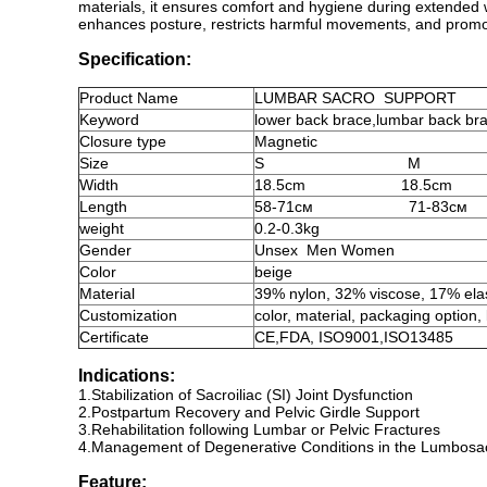
materials, it ensures comfort and hygiene during extended w
enhances posture, restricts harmful movements, and promote
Specification:
Product
Name
LUMBAR SACRO
SUPPORT
Keyword
lower back brace
,
lumbar back bra
Closure type
Magnetic
Size
S
M
Width
18.5cm
18.5cm
Length
58-71см
71-83см
weight
0.2-0.3kg
Gender
Unsex
Men Women
Color
beige
Material
39% nylon, 32% viscose, 17% ela
Customization
color, material, packaging option,
Certificate
CE,FDA, ISO9001,ISO13485
Indicatio
ns:
1.Stabilization of Sacroiliac (SI) Joint Dysfunction
2.Postpartum Recovery and Pelvic Girdle Support
3.Rehabilitation following Lumbar or Pelvic Fractures
4.Management of Degenerative Conditions in the Lumbosac
Feature: