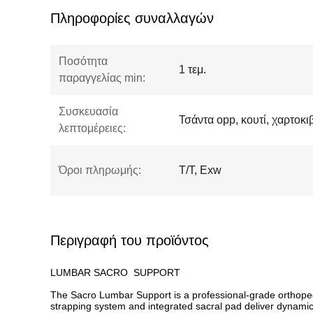
Πληροφορίες συναλλαγών
Ποσότητα
1 τεμ.
παραγγελίας min:
Συσκευασία
Τσάντα opp, κουτί, χαρτοκι
λεπτομέρειες:
Όροι πληρωμής:
T/T, Exw
Περιγραφή του προϊόντος
LUMBAR SACRO SUPPORT
The Sacro Lumbar Support is a professional-grade orthopedic
strapping system and integrated sacral pad deliver dynamic