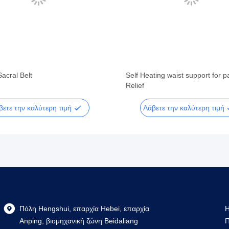
acral Belt
Self Heating waist support for p
Relief
βετε την καλύτερη τιμή
Λάβετε την καλύτερη τιμή
Πόλη Hengshui, επαρχία Hebei, επαρχία
Η
Anping, βιομηχανική ζώνη Beidaliang
Π