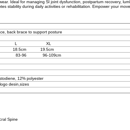
ear. Ideal for managing SI joint dysfunction, postpartum recovery, lumb
s stability during daily activities or rehabilitation. Empower your mo
ce, back brace to support posture
L
XL
18.5cm
19.5cm
83-96
96-109cm
stodiene, 12% polyester
 logo desin,sizes
ral Spine