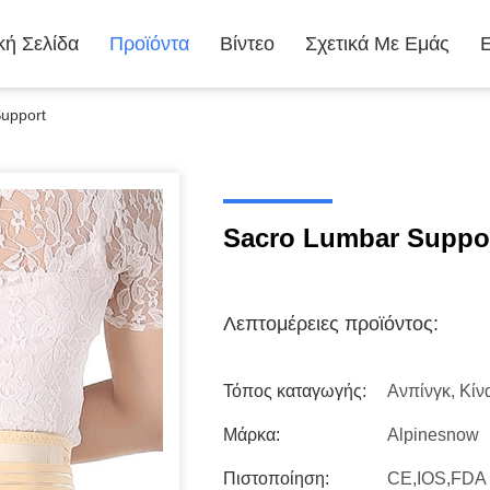
κή Σελίδα
Προϊόντα
Βίντεο
Σχετικά Με Εμάς
upport
Sacro Lumbar Suppo
Λεπτομέρειες προϊόντος:
Τόπος καταγωγής:
Ανπίνγκ, Κίν
Μάρκα:
Alpinesnow
Πιστοποίηση:
CE,IOS,FDA