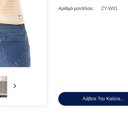
Αριθμό μοντέλου:
ZY-W01
Λάβετε Την Καλύτερη 