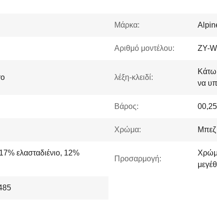
Μάρκα:
Alpi
Αριθμό μοντέλου:
ZY-W
Κάτω 
ro
λέξη-κλειδί:
να υπ
Βάρος:
00,25
Χρώμα:
Μπεζ
 17% ελασταδιένιο, 12%
Χρώμα
Προσαρμογή:
μεγέ
485