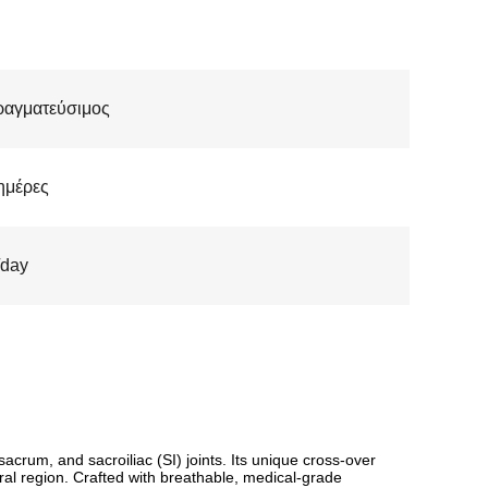
ραγματεύσιμος
ημέρες
/day
crum, and sacroiliac (SI) joints. Its unique cross-over
ral region. Crafted with breathable, medical-grade