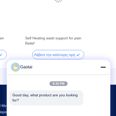
ain
Self Heating waist support for pain
Relief
Λάβετε την καλύτερη τιμή
Gaotai
8:30 PM
Good day, what product are you looking 
for?
 Μεγαλύτερη Έρευνα Και Ανάπτυξη Και
αραγωγή Back Support Προμηθευτής Στην